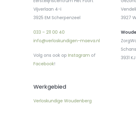
Eerstelijnscentrum Het Foort
Gezond
Vijverlaan 4-i
Vendeli
3925 EM Scherpenzeel
3927 
033 – 211 00 40
Woude
info@verloskundigen-maeva.nl
ZorgWo
Schans
Volg ons ook op
Instagram
of
3931 K
Facebook
!
Werkgebied
Verloskundige Woudenberg