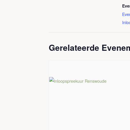
Eve
Eve
Inl
Gerelateerde Evene