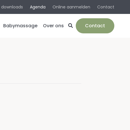
& downloads
Agenda
Online aanmelden
Contact
Babymassage
Over ons
Contact
e
Team
ie
Werkwijze
en
Werkgebied
/bevalling
Spreekuurlocaties
Algemene
informatie