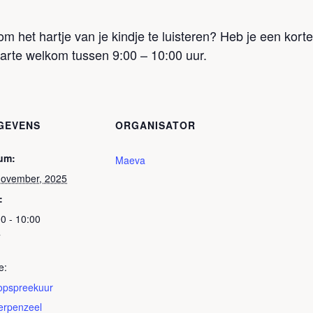
m het hartje van je kindje te luisteren? Heb je een kort
arte welkom tussen 9:00 – 10:00 uur.
GEVENS
ORGANISATOR
um:
Maeva
november, 2025
:
0 - 10:00
T
e:
oopspreekuur
erpenzeel