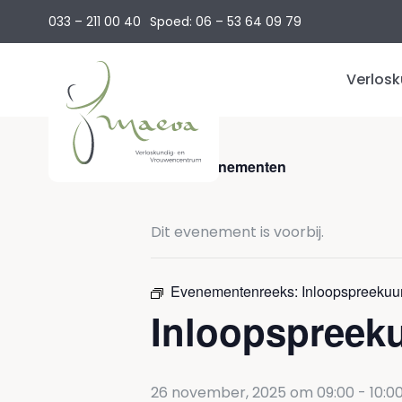
033 – 211 00 40
Spoed: 06 – 53 64 09 79
Verlosk
Vruch
« Alle Evenementen
Zwan
Beval
Dit evenement is voorbij.
Kraa
Evenementenreeks:
Inloopspreekuu
Inloopspreek
Kenn
26 november, 2025 om 09:00
-
10:0