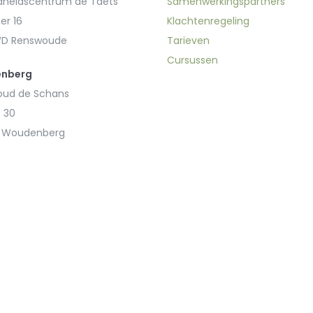
heidscentrum de Taets
Samenwerkingspartners
er 16
Klachtenregeling
WD Renswoude
Tarieven
Cursussen
nberg
ud de Schans
 30
J Woudenberg