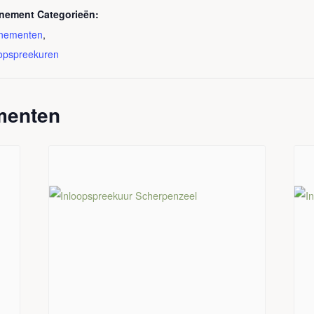
nement Categorieën:
nementen
,
oopspreekuren
menten