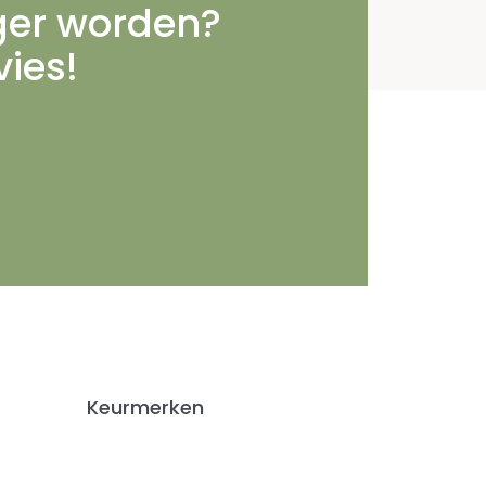
nger worden?
vies!
Keurmerken