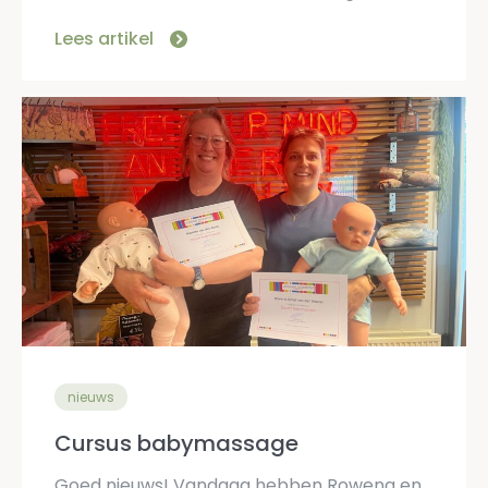
Lees artikel
nieuws
Cursus babymassage
Goed nieuws! Vandaag hebben Rowena en Mariëtte (2 kraamverzorgsters van kraamcentrum Maeva) met succes hun opleiding tot docent babymassage afgerond. Een mooie mijlpaal waar we ontzettend trots op zijn! Hierdoor […]