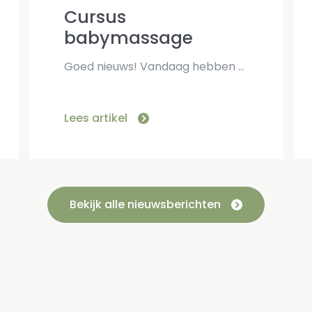
Cursus
babymassage
Goed nieuws! Vandaag hebben Rowena en Mariëtte (2 kraamverzorgsters van kraamcentrum Maeva) met succes hun opleiding tot docent babymassage afgerond. Een mooie mijlpaal waar we ontzettend trots op zijn! Hierdoor […]
Lees artikel
Bekijk alle nieuwsberichten