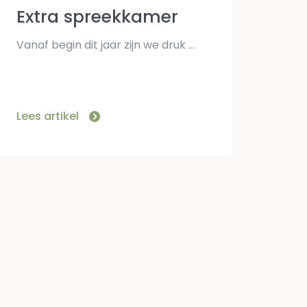
Extra spreekkamer
Vanaf begin dit jaar zijn we druk bezig geweest om de nieuwe spreekkamer in te richten. Dit geeft ons extra ruimte om de spreekuren in te plannen. Het kan dus […]
Lees artikel