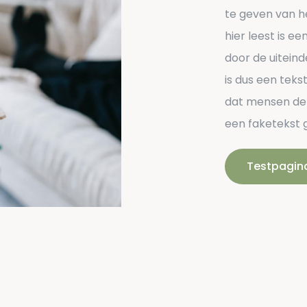
te geven van he
hier leest is e
door de uiteinde
is dus een tekst
dat mensen dez
een faketekst g
Testpagin