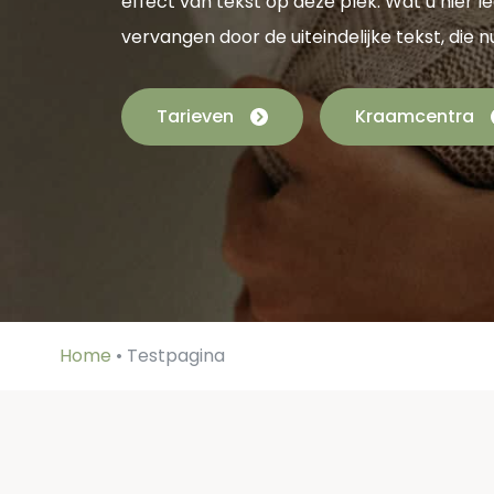
effect van tekst op deze plek. Wat u hier l
vervangen door de uiteindelijke tekst, die n
Tarieven
Kraamcentra
Home
•
Testpagina