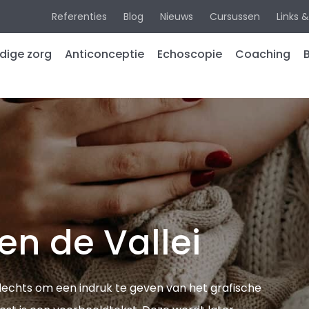
Referenties
Blog
Nieuws
Cursussen
Links 
dige zorg
Anticonceptie
Echoscopie
Coaching
aarheid
Medische
Algemene
echo’s
informatie
rschap
Pretecho’s
Verwerken
ze
g
miskraam/b
bied
ed
EMDR
urlocaties
en de Vallei
ank
Reviews
ne
Tarieven
ie
s slechts om een indruk te geven van het grafische