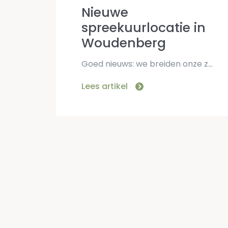
Nieuwe
spreekuurlocatie in
Woudenberg
Goed nieuws: we breiden onze zorg uit! Vanaf juli openen we een gloednieuwe spreekuurlocatie aan de Schans 30 in Woudenberg. Het idee hierachter? Nóg beter bereikbaar zijn voor jou. We […]
Lees artikel