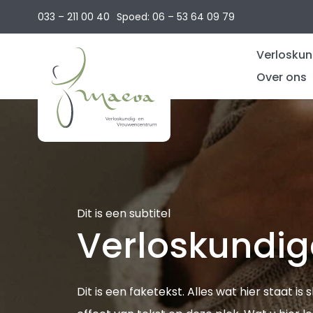
033 – 211 00 40
Spoed: 06 – 53 64 09 79
Verloskun
Over ons
Vruchtb
Team
Zwange
Werkwij
Bevallin
Werkge
Kraamb
Dit is een subtitel
Spreeku
Verloskundig
Kennisb
Algeme
informat
Dit is een faketekst. Alles wat hier staat i