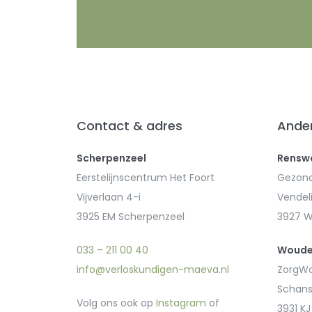
Contact & adres
Ander
Scherpenzeel
Rensw
Eerstelijnscentrum Het Foort
Gezond
Vijverlaan 4-i
Vendeli
3925 EM Scherpenzeel
3927 
033 – 211 00 40
Woude
info@verloskundigen-maeva.nl
ZorgWo
Schans
Volg ons ook op
Instagram
of
3931 K