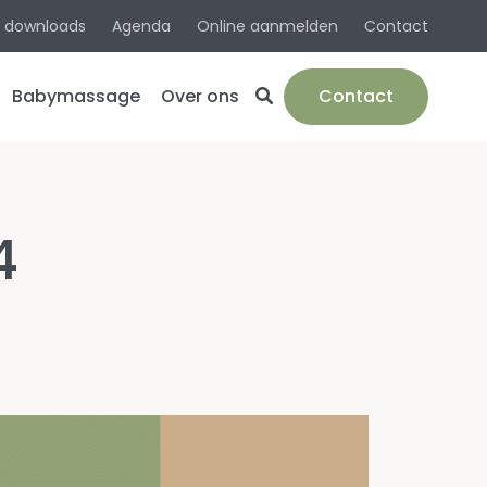
& downloads
Agenda
Online aanmelden
Contact
Babymassage
Over ons
Contact
e
Team
ie
Werkwijze
4
en
Werkgebied
/bevalling
Spreekuurlocaties
Algemene
informatie