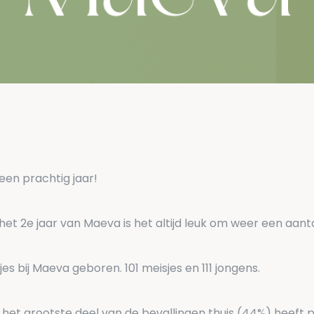
 een prachtig jaar!
het 2e jaar van Maeva is het altijd leuk om weer een aant
djes bij Maeva geboren. 101 meisjes en 111 jongens.
t het grootste deel van de bevallingen thuis (44%) heeft