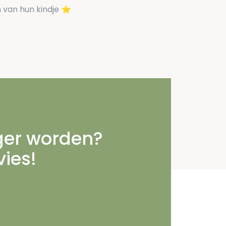
an hun kindje ⭐️️
nger worden?
vies!