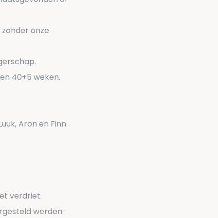
s zonder onze
gerschap.
 en 40+5 weken.
uk, Aron en Finn
t verdriet.
urgesteld werden.