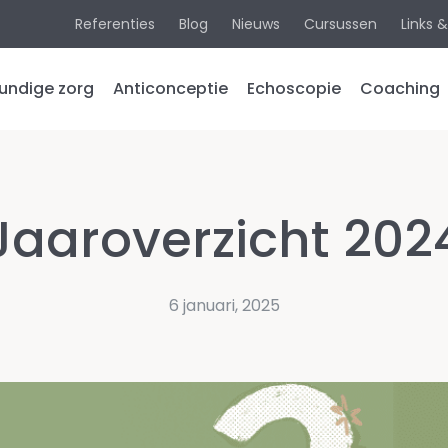
Referenties
Blog
Nieuws
Cursussen
Links 
undige zorg
Anticonceptie
Echoscopie
Coaching
tbaarheid
Medische
Algemen
echo’s
informat
gerschap
Jaaroverzicht 202
Pretecho’s
Verwerk
ling
miskraam
mbed
6 januari, 2025
EMDR
isbank
Reviews
Tarieven