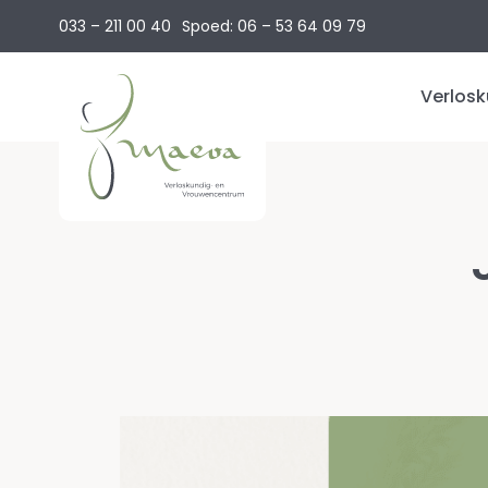
033 – 211 00 40
Spoed: 06 – 53 64 09 79
Verlosk
Vruch
Zwan
Beval
Kraa
Kenn