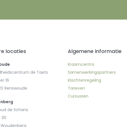
e locaties
Algemene informatie
oude
Kraamcentra
heidscentrum de Taets
Samenwerkingspartners
er 16
Klachtenregeling
WD Renswoude
Tarieven
Cursussen
nberg
ud de Schans
 30
J Woudenberg